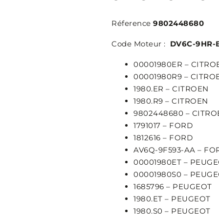
Réference
9802448680
Code Moteur :
DV6C-9HR-
00001980ER – CITRO
00001980R9 – CITRO
1980.ER – CITROEN
1980.R9 – CITROEN
9802448680 – CITRO
1791017 – FORD
1812616 – FORD
AV6Q-9F593-AA – FO
00001980ET – PEUG
00001980S0 – PEUG
1685796 – PEUGEOT
1980.ET – PEUGEOT
1980.S0 – PEUGEOT