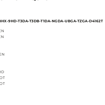
BHX-9HD-T3DA-T3DB-T1DA-NGDA-UBGA-TZGA-D4162T
EN
EN
EN
RD
EOT
EOT