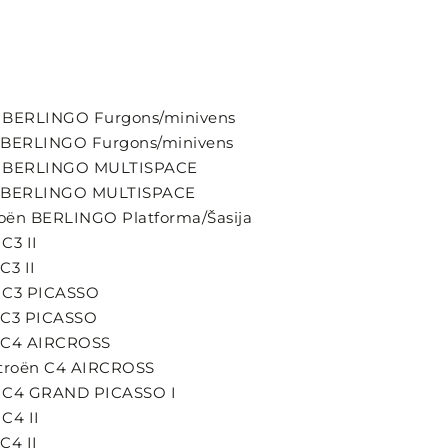
oën BERLINGO Furgons/minivens
oën BERLINGO Furgons/minivens
roën BERLINGO MULTISPACE
roën BERLINGO MULTISPACE
troën BERLINGO Platforma/Šasija
 C3 II
C3 II
ën C3 PICASSO
ën C3 PICASSO
ën C4 AIRCROSS
Citroën C4 AIRCROSS
oën C4 GRAND PICASSO I
 C4 II
 C4 II