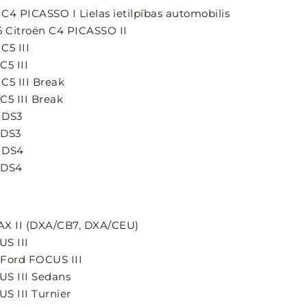
n C4 PICASSO I Lielas ietilpības automobilis
15 Citroën C4 PICASSO II
C5 III
C5 III
 C5 III Break
 C5 III Break
n DS3
n DS3
n DS4
n DS4
MAX II (DXA/CB7, DXA/CEU)
US III
 Ford FOCUS III
US III Sedans
US III Turnier