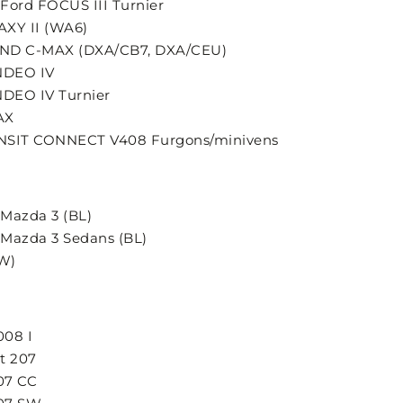
 Ford FOCUS III Turnier
AXY II (WA6)
RAND C-MAX (DXA/CB7, DXA/CEU)
ONDEO IV
NDEO IV Turnier
AX
RANSIT CONNECT V408 Furgons/minivens
 Mazda 3 (BL)
) Mazda 3 Sedans (BL)
CW)
008 I
ot 207
207 CC