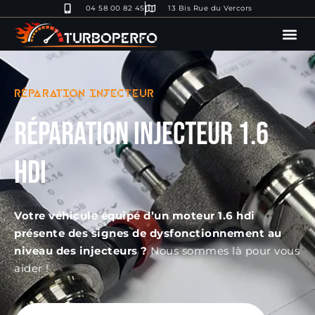
04 58 00 82 45
13 Bis Rue du Vercors
RÉPARATION INJECTEUR
Réparation injecteur 1.6
hdi
Votre véhicule équipé d’un moteur 1.6 hdi
présente des signes de dysfonctionnement au
niveau des injecteurs ?
Nous sommes là pour vous
aider !