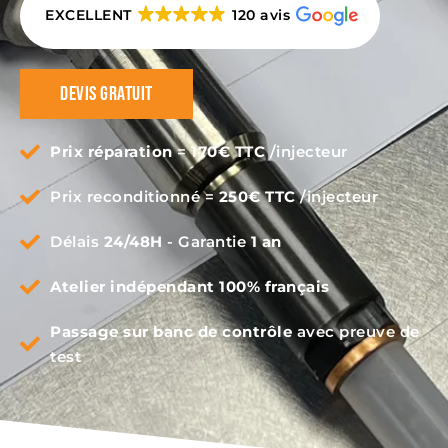
EXCELLENT
120 avis
Devis gratuit
Prix réparation
=
170€ TTC
/injecteur
Prix reconditionné =
250€ TTC
/injecteur
Délais
24/48H
- Garantie
1 an
Atelier indépendant 100% français
Passage sur banc de contrôle
avec preuve de
test